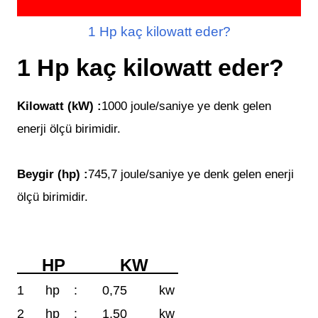
1 Hp kaç kilowatt eder?
1 Hp kaç kilowatt eder?
Kilowatt (kW) :
1000
joule/saniye ye denk gelen
enerji ölçü birimidir.
Beygir (hp) :
745,7
joule/saniye ye denk gelen enerji
ölçü birimidir.
HP KW
1
hp
:
0,75
kw
2
hp
:
1,50
kw