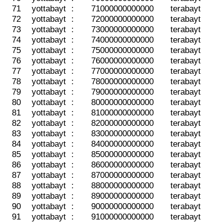
71
yottabayt
:
71000000000000
terabayt
72
yottabayt
:
72000000000000
terabayt
73
yottabayt
:
73000000000000
terabayt
74
yottabayt
:
74000000000000
terabayt
75
yottabayt
:
75000000000000
terabayt
76
yottabayt
:
76000000000000
terabayt
77
yottabayt
:
77000000000000
terabayt
78
yottabayt
:
78000000000000
terabayt
79
yottabayt
:
79000000000000
terabayt
80
yottabayt
:
80000000000000
terabayt
81
yottabayt
:
81000000000000
terabayt
82
yottabayt
:
82000000000000
terabayt
83
yottabayt
:
83000000000000
terabayt
84
yottabayt
:
84000000000000
terabayt
85
yottabayt
:
85000000000000
terabayt
86
yottabayt
:
86000000000000
terabayt
87
yottabayt
:
87000000000000
terabayt
88
yottabayt
:
88000000000000
terabayt
89
yottabayt
:
89000000000000
terabayt
90
yottabayt
:
90000000000000
terabayt
91
yottabayt
:
91000000000000
terabayt