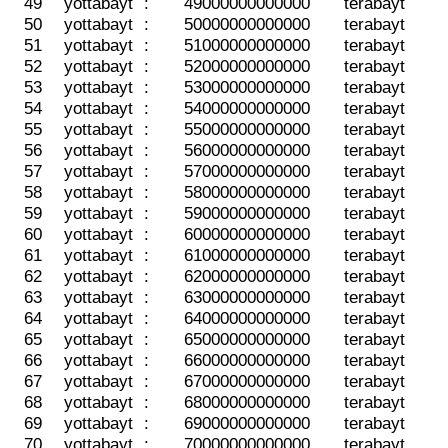
49
yottabayt
:
49000000000000
terabayt
50
yottabayt
:
50000000000000
terabayt
51
yottabayt
:
51000000000000
terabayt
52
yottabayt
:
52000000000000
terabayt
53
yottabayt
:
53000000000000
terabayt
54
yottabayt
:
54000000000000
terabayt
55
yottabayt
:
55000000000000
terabayt
56
yottabayt
:
56000000000000
terabayt
57
yottabayt
:
57000000000000
terabayt
58
yottabayt
:
58000000000000
terabayt
59
yottabayt
:
59000000000000
terabayt
60
yottabayt
:
60000000000000
terabayt
61
yottabayt
:
61000000000000
terabayt
62
yottabayt
:
62000000000000
terabayt
63
yottabayt
:
63000000000000
terabayt
64
yottabayt
:
64000000000000
terabayt
65
yottabayt
:
65000000000000
terabayt
66
yottabayt
:
66000000000000
terabayt
67
yottabayt
:
67000000000000
terabayt
68
yottabayt
:
68000000000000
terabayt
69
yottabayt
:
69000000000000
terabayt
70
yottabayt
:
70000000000000
terabayt