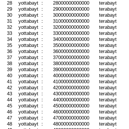
28
yottabayt
:
28000000000000
terabayt
29
yottabayt
:
29000000000000
terabayt
30
yottabayt
:
30000000000000
terabayt
31
yottabayt
:
31000000000000
terabayt
32
yottabayt
:
32000000000000
terabayt
33
yottabayt
:
33000000000000
terabayt
34
yottabayt
:
34000000000000
terabayt
35
yottabayt
:
35000000000000
terabayt
36
yottabayt
:
36000000000000
terabayt
37
yottabayt
:
37000000000000
terabayt
38
yottabayt
:
38000000000000
terabayt
39
yottabayt
:
39000000000000
terabayt
40
yottabayt
:
40000000000000
terabayt
41
yottabayt
:
41000000000000
terabayt
42
yottabayt
:
42000000000000
terabayt
43
yottabayt
:
43000000000000
terabayt
44
yottabayt
:
44000000000000
terabayt
45
yottabayt
:
45000000000000
terabayt
46
yottabayt
:
46000000000000
terabayt
47
yottabayt
:
47000000000000
terabayt
48
yottabayt
:
48000000000000
terabayt