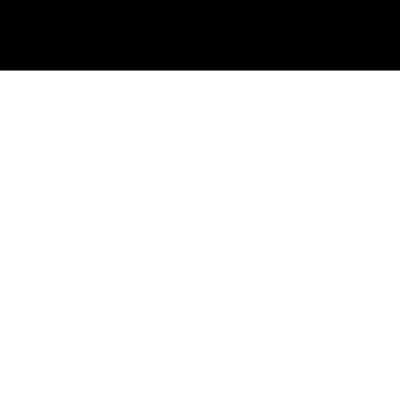
Ana içeriğe atla