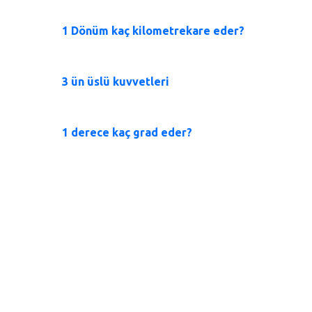
1 Dönüm kaç kilometrekare eder?
3 ün üslü kuvvetleri
1 derece kaç grad eder?