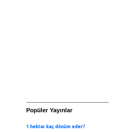
Popüler Yayınlar
1 hektar kaç dönüm eder?