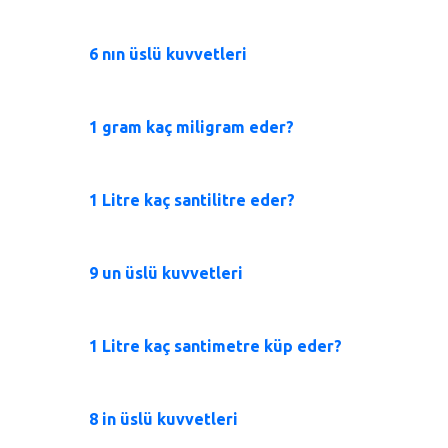
6 nın üslü kuvvetleri
1 gram kaç miligram eder?
1 Litre kaç santilitre eder?
9 un üslü kuvvetleri
1 Litre kaç santimetre küp eder?
8 in üslü kuvvetleri