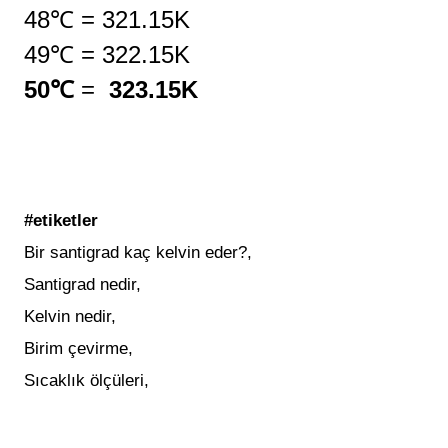
48℃
=
321.15K
49℃
=
322.15K
50℃
=
323.15K
#etiketler
Bir santigrad kaç kelvin eder?,
Santigrad nedir,
Kelvin nedir,
Birim çevirme,
Sıcaklık ölçüleri,