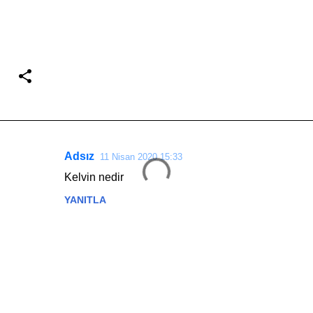
Adsız
11 Nisan 2020 15:33
Y
Kelvin nedir
o
YANITLA
r
u
m
l
a
r