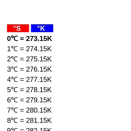
°S
°K
0℃ = 273.15K
1℃ = 274.15K
2℃
=
275.15K
3℃
=
276.15K
4℃
=
277.15K
5℃
=
278.15K
6℃
=
279.15K
7℃
=
280.15K
8℃
=
281.15K
9℃
=
282.15K